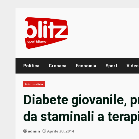
Skip
to
content
Politica
Cronaca
Economia
Sport
Video
foto notizie
Diabete giovanile, p
da staminali a terap
admin
Aprile 30, 2014