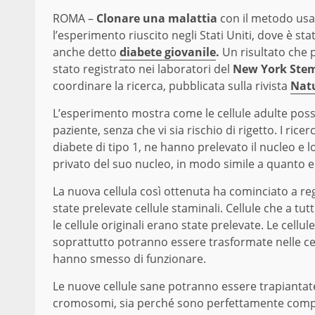
ROMA –
Clonare una malattia
con il metodo usat
l’esperimento riuscito negli Stati Uniti, dove è stat
anche detto
diabete giovanile
.
Un risultato che 
stato registrato nei laboratori del
New York Stem
coordinare la ricerca, pubblicata sulla rivista
Nat
L’esperimento mostra come le cellule adulte possa
paziente, senza che vi sia rischio di rigetto. I rice
diabete di tipo 1, ne hanno prelevato il nucleo e
privato del suo nucleo, in modo simile a quanto 
La nuova cellula così ottenuta ha cominciato a re
state prelevate cellule staminali. Cellule che a tutt
le cellule originali erano state prelevate. Le cell
soprattutto potranno essere trasformate nelle cell
hanno smesso di funzionare.
Le nuove cellule sane potranno essere trapianta
cromosomi, sia perché sono perfettamente compati