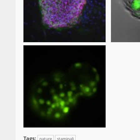
Tags:
nature
staminali