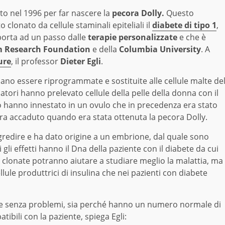
o nel 1996 per far nascere la
pecora Dolly.
Questo
o clonato da cellule staminali epiteliali il
diabete di tipo 1
,
porta ad un passo dalle
terapie personalizzate
e che è
 Research Foundation
e della
Columbia University
. A
ure
, il professor
Dieter Egli
.
no essere riprogrammate e sostituite alle cellule malte de
rcatori hanno prelevato cellule della pelle della donna con il
 lo hanno innestato in un ovulo che in precedenza era stato
era accaduto quando era stata ottenuta la pecora Dolly.
gredire e ha dato origine a un embrione, dal quale sono
i gli effetti hanno il Dna della paziente con il diabete da cui
ule clonate potranno aiutare a studiare meglio la malattia, ma
ule produttrici di insulina che nei pazienti con diabete
te senza problemi, sia perché hanno un numero normale di
bili con la paziente, spiega Egli: