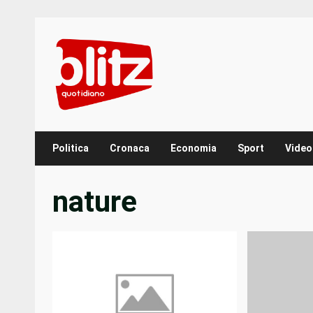
Skip
to
content
Politica
Cronaca
Economia
Sport
Video
nature