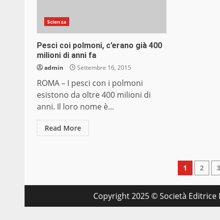
Scienza
Pesci coi polmoni, c’erano già 400
milioni di anni fa
admin
Settembre 16, 2015
ROMA – I pesci con i polmoni
esistono da oltre 400 milioni di
anni. Il loro nome è...
Read More
Pagin
1
2
degli
Copyright 2025 © Società Editrice M
articol