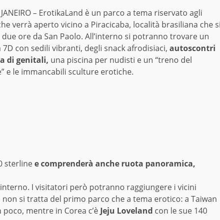
 JANEIRO – ErotikaLand è un parco a tema riservato agli
che verrà aperto vicino a Piracicaba, località brasiliana che s
 due ore da San Paolo. All’interno si potranno trovare un
7D con sedili vibranti, degli snack afrodisiaci,
autoscontri
a di genitali,
una piscina per nudisti e un “treno del
” e le immancabili sculture erotiche.
 sterline
e comprenderà anche ruota panoramica,
l’interno. I visitatori però potranno raggiungere i vicini
a
non si tratta del primo parco che a tema erotico: a Taiwan
 poco, mentre in Corea c’è
Jeju Loveland
con le sue 140