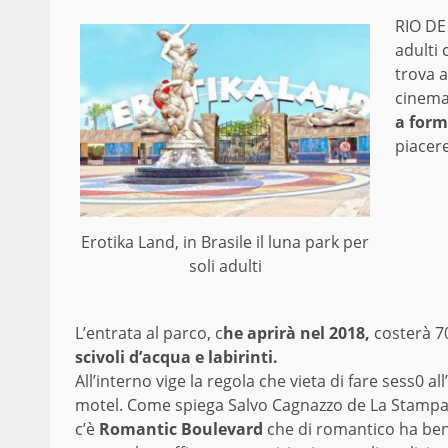
RIO DE
adulti 
trova a
cinema 
a form
piacere
Erotika Land, in Brasile il luna park per
soli adulti
L’entrata al parco, c
he aprirà nel 2018,
costerà 70
scivoli d’acqua e labirinti.
All’interno vige la regola che vieta di fare sess0 al
motel. Come spiega Salvo Cagnazzo de
La Stamp
c’è
Romantic Boulevard
che di romantico ha ben