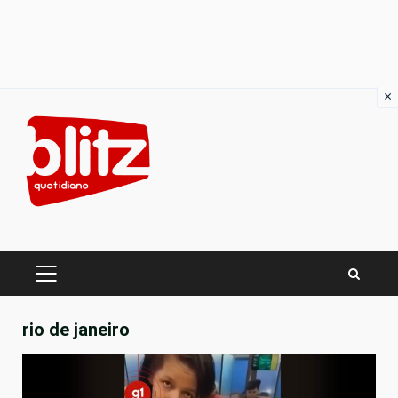
×
Skip
to
content
PRIMARY
MENU
rio de janeiro