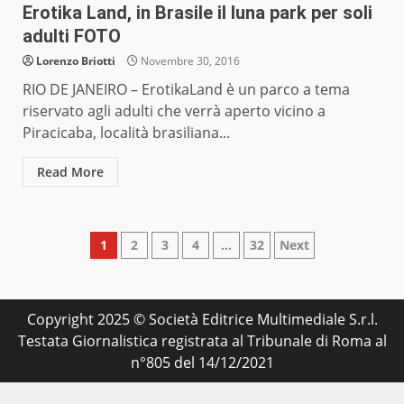
Erotika Land, in Brasile il luna park per soli
adulti FOTO
Lorenzo Briotti
Novembre 30, 2016
RIO DE JANEIRO – ErotikaLand è un parco a tema
riservato agli adulti che verrà aperto vicino a
Piracicaba, località brasiliana...
Read More
Paginazione
1
2
3
4
…
32
Next
degli
articoli
Copyright 2025 © Società Editrice Multimediale S.r.l.
Testata Giornalistica registrata al Tribunale di Roma al
n°805 del 14/12/2021