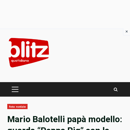
×
Skip
to
content
PRIMARY
MENU
foto notizie
Mario Balotelli papà modello: