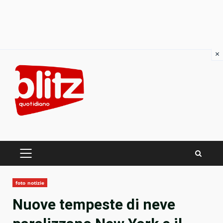
×
Skip
to
content
PRIMARY
MENU
foto notizie
Nuove tempeste di neve