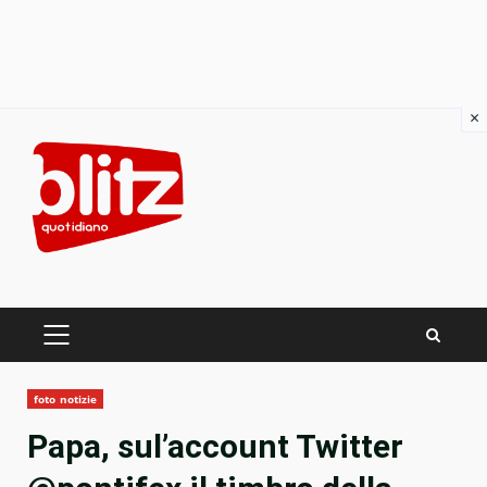
×
Skip
to
content
PRIMARY
MENU
foto notizie
Papa, sul’account Twitter