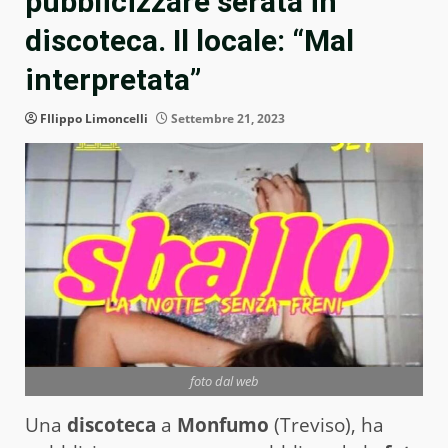
pubblicizzare serata in
discoteca. Il locale: “Mal
interpretata”
FIlippo Limoncelli
Settembre 21, 2023
foto dal web
Una
discoteca
a
Monfumo
(Treviso), ha