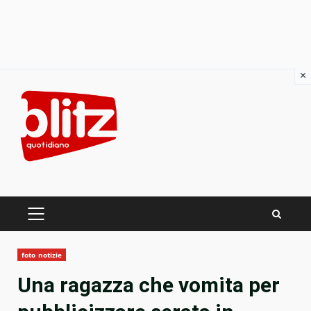
×
Skip
to
content
PRIMARY
MENU
foto notizie
Una ragazza che vomita per