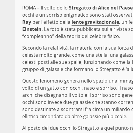
ROMA – Il volto dello
Stregatto di Alice nel Paes
occhi e un sorriso enigmatico sono stati osservati
Ray
per l’effetto della
lente gravitazionale
, un 
Einstein
. La foto è stata pubblicata sulla rivista s
“compleanno” della teoria del celebre fisico.
Secondo la relatività, la materia con la sua forza
celeste molto grande, come una stella, una galassia
celesti posti alle sue spalle, funzionando come la l
gruppo di galassie che formano lo Stregatto è ‘all
Questo fenomeno genera nello spazio una immagin
volto di un gatto con occhi, naso e sorriso. Il na
archi che disegnano il volto e il sorriso sono gene
occhi sono invece due galassie che stanno correndo
sono destinate a scontrarsi fra circa un miliardo 
ellittica circondata da altre galassie più piccole.
Al posto dei due occhi lo Stregatto a quel punto 