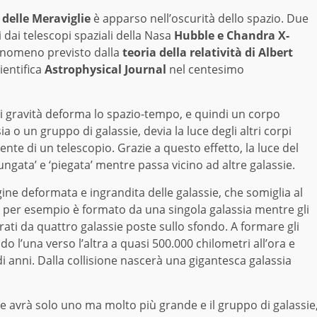
e delle Meraviglie
è apparso nell’oscurità dello spazio. Due
 dai telescopi spaziali della Nasa
Hubble e Chandra X-
fenomeno previsto dalla
teoria della relatività di Albert
cientifica
Astrophysical Journal
nel centesimo
 di gravità deforma lo spazio-tempo, e quindi un corpo
 o un gruppo di galassie, devia la luce degli altri corpi
ente di un telescopio. Grazie a questo effetto, la luce del
ungata’ e ‘piegata’ mentre passa vicino ad altre galassie.
e deformata e ingrandita delle galassie, che somiglia al
so per esempio è formato da una singola galassia mentre gli
rati da quattro galassie poste sullo sfondo. A formare gli
 l’una verso l’altra a quasi 500.000 chilometri all’ora e
di anni. Dalla collisione nascerà una gigantesca galassia
ne avrà solo uno ma molto più grande e il gruppo di galassie