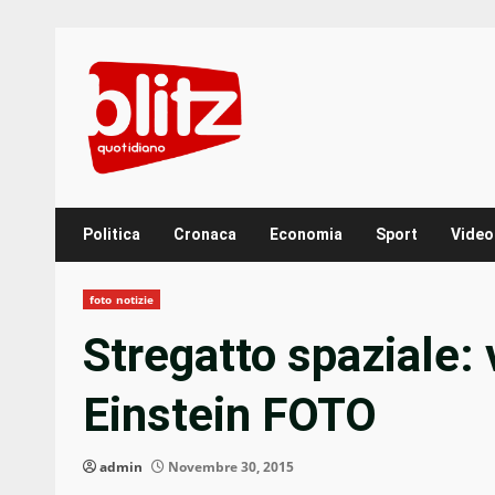
Skip
to
content
Politica
Cronaca
Economia
Sport
Video
foto notizie
Stregatto spaziale: 
Einstein FOTO
admin
Novembre 30, 2015