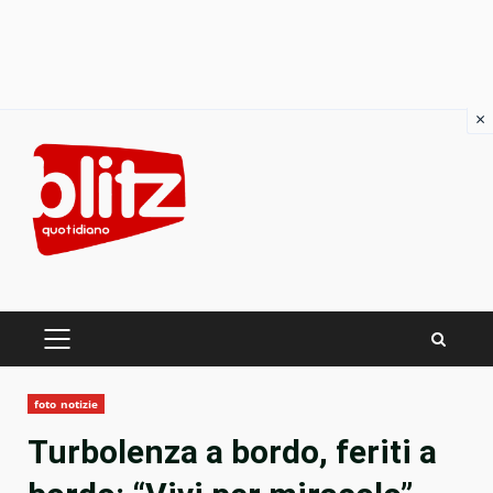
×
Skip
to
content
PRIMARY
MENU
foto notizie
Turbolenza a bordo, feriti a