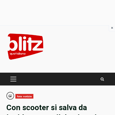
×
Skip
to
content
PRIMARY
MENU
foto notizie
Con scooter si salva da