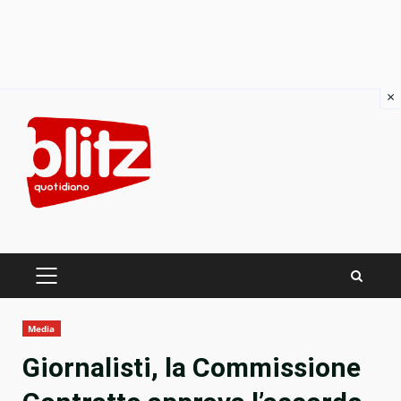
×
Skip
to
content
PRIMARY
MENU
Media
Giornalisti, la Commissione