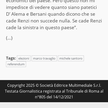
economici del paese. Però questo non mi
impedisce di vedere quanto siano patetici
D’ Alema e Bersani quando dicono che se
cade Renzi non succede nulla. Se cade Renzi
cade la sinistra in questo paese”.
(…)
Tags:
elezioni
marco travaglio
michele santoro
referendum
Copyright 2025 © Società Editrice Multimediale S.r.l.
Testata Giornalistica registrata al Tribunale di Roma al
n°805 del 14/12/2021