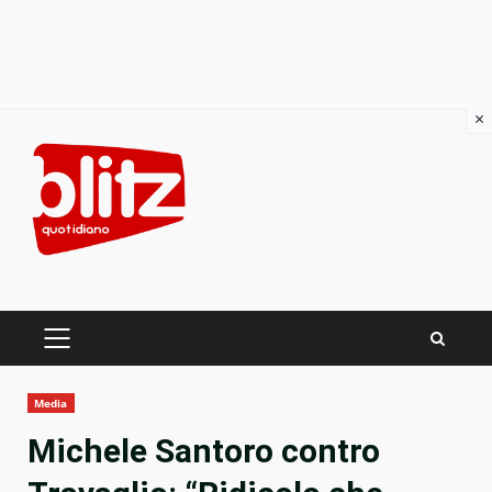
×
Skip
to
content
PRIMARY
MENU
Media
Michele Santoro contro