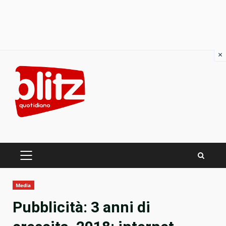
×
Skip
to
content
PRIMARY
MENU
Media
Pubblicità: 3 anni di