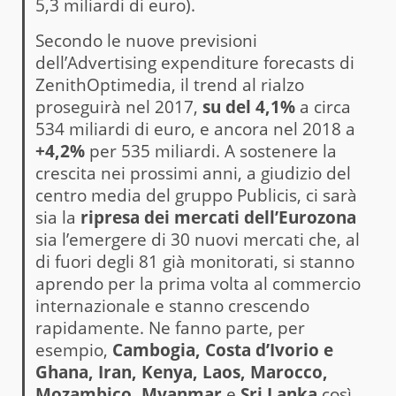
5,3 miliardi di euro).
Secondo le nuove previsioni
dell’Advertising expenditure forecasts di
ZenithOptimedia, il trend al rialzo
proseguirà nel 2017,
su del 4,1%
a circa
534 miliardi di euro, e ancora nel 2018 a
+4,2%
per 535 miliardi. A sostenere la
crescita nei prossimi anni, a giudizio del
centro media del gruppo Publicis, ci sarà
sia la
ripresa dei mercati dell’Eurozona
sia l’emergere di 30 nuovi mercati che, al
di fuori degli 81 già monitorati, si stanno
aprendo per la prima volta al commercio
internazionale e stanno crescendo
rapidamente. Ne fanno parte, per
esempio,
Cambogia, Costa d’Ivorio e
Ghana, Iran, Kenya, Laos, Marocco,
Mozambico, Myanmar
e
Sri Lanka
così