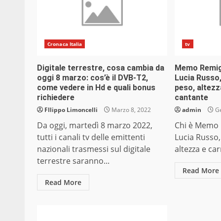
Cronaca Italia
tv
Digitale terrestre, cosa cambia da
Memo Remigi 
oggi 8 marzo: cos’è il DVB-T2,
Lucia Russo, 
come vedere in Hd e quali bonus
peso, altezz
richiedere
cantante
FIlippo Limoncelli
Marzo 8, 2022
admin
Ge
Da oggi, martedì 8 marzo 2022,
Chi è Memo R
tutti i canali tv delle emittenti
Lucia Russo, 
nazionali trasmessi sul digitale
altezza e car
terrestre saranno...
Read More
Read More