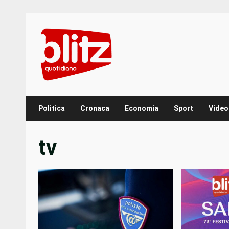
Skip
to
content
Politica
Cronaca
Economia
Sport
Video
tv