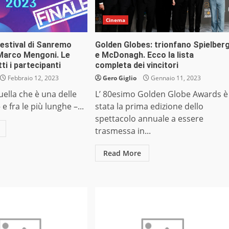
Cinema
Festival di Sanremo
Golden Globes: trionfano Spielber
 Marco Mengoni. Le
e McDonagh. Ecco la lista
tti i partecipanti
completa dei vincitori
Febbraio 12, 2023
Gero Giglio
Gennaio 11, 2023
quella che è una delle
L’ 80esimo Golden Globe Awards è
 e fra le più lunghe –...
stata la prima edizione dello
spettacolo annuale a essere
trasmessa in...
Read More