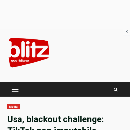
×
Skip
to
content
PRIMARY
MENU
Media
Usa, blackout challenge: