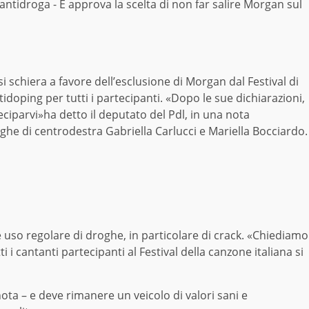
t antidroga - E approva la scelta di non far salire Morgan sul
i schiera a favore dell’esclusione di Morgan dal Festival di
idoping per tutti i partecipanti. «Dopo le sue dichiarazioni,
iparvi»ha detto il deputato del Pdl, in una nota
leghe di centrodestra Gabriella Carlucci e Mariella Bocciardo.
re uso regolare di droghe, in particolare di crack. «Chiediamo
 i cantanti partecipanti al Festival della canzone italiana si
 nota – e deve rimanere un veicolo di valori sani e