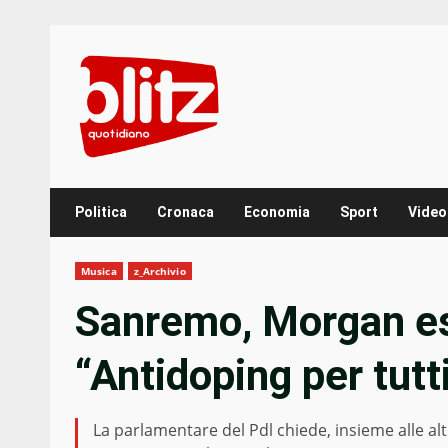
Skip
to
content
Politica
Cronaca
Economia
Sport
Video
Musica
z_Archivio
Sanremo, Morgan es
“Antidoping per tutt
La parlamentare del Pdl chiede, insieme alle al