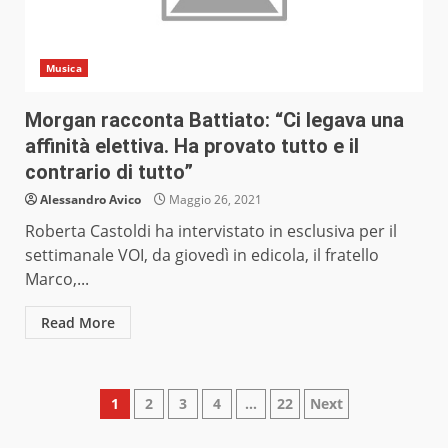
Musica
Morgan racconta Battiato: “Ci legava una
affinità elettiva. Ha provato tutto e il
contrario di tutto”
Alessandro Avico
Maggio 26, 2021
Roberta Castoldi ha intervistato in esclusiva per il
settimanale VOI, da giovedì in edicola, il fratello
Marco,...
Read More
Paginazione
1
2
3
4
…
22
Next
degli