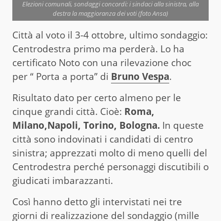
Elezioni comunali, sondaggi concordi: i sindaci alla sinistra, alla
destra la maggioranza dei voti (foto Ansa)
Città al voto il 3-4 ottobre, ultimo sondaggio:
Centrodestra primo ma perderà. Lo ha
certificato Noto con una rilevazione choc
per “ Porta a porta” di
Bruno Vespa
.
Risultato dato per certo almeno per le
cinque grandi città. Cioè:
Roma,
Milano,Napoli, Torino, Bologna.
In queste
città sono indovinati i candidati di centro
sinistra; apprezzati molto di meno quelli del
Centrodestra perché personaggi discutibili o
giudicati imbarazzanti.
Così hanno detto gli intervistati nei tre
giorni di realizzazione del
sondaggio
(mille