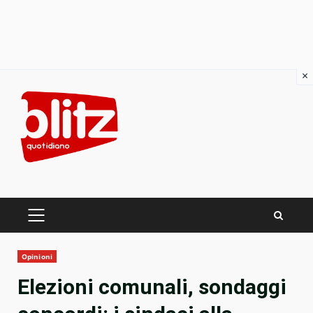
×
Skip
to
content
PRIMARY
MENU
Opinioni
Elezioni comunali, sondaggi