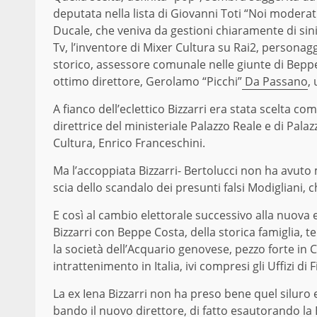
deputata nella lista di Giovanni Toti “Noi moderat
Ducale, che veniva da gestioni chiara
m
ente di
si
n
Tv,
l’inventore di Mixer
C
ultura
su Rai2
, personagg
storico, assessore comunale nelle giunte di Beppe
ottimo direttore, Gerolamo “Picchi”
Da Passano
,
A fianco dell’eclettico Bizzarri era stata scelta c
direttrice del ministeriale Palazzo
R
eale e di Palaz
Cultura,
Enrico Franc
e
schini.
M
a l’accoppiata Bizzarri- Bertolucci non ha avuto 
scia dello scandalo dei presunti falsi Modigliani,
E cos
ì
al cambio elettorale successivo alla nuova 
Bizzarri con
B
eppe Costa, della storica famigli
a,
te
la società dell’Acquario genovese,
pezzo forte in
intrattenimento in Italia, ivi compresi gli Uffizi di 
La ex Iena Bizzarri non ha pr
e
so bene quel siluro 
bando il nuovo direttore, di fatto esautorando la