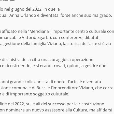
o nel giugno del 2022,
in quella
ei quali Anna Orlando è diventata, forse anche suo malgrado,
ei affidato nella “Meridiana”, imp
o
rtante centro
culturale
co
mmancabile Vittorio Sgarbi), con conferenze, dibattiti,
a gestione della famiglia Viziano,
la storica dell’arte si è via
di sinistra della città
una coraggiosa operazione
o e ricostruendo,
e
si era
no
trovat
i
,
quindi,
a gestire quel
 anni grande collezionista
di opere d’arte,
è
diventa
ta
azione comunale di Bucci e l’impr
e
nd
i
tore Viziano,
che corre
 e di importante soggetto culturale.
 fine del 2022
, sulle ali del successo per la ricostruzione
on nominare un nuovo assessore alla Cultura, ma affidarsi