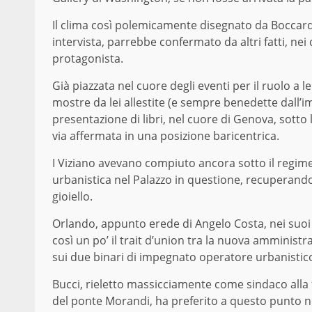
Il clima così polemicamente disegnato da B
o
ccard
intervista,
parrebbe
conferma
to
da
altri fatti, n
protagonista.
Già piazzata nel cuore degli eventi per il ruolo a l
mostre da lei allestite (e sempre benedette dall’i
presentazione di libri,
nel cuore di Genova, sotto l
via affermata in una posizione baricentrica
.
I Viziano
aveva
no
compi
u
to
ancora sotto il regime 
urbanistica nel
P
alazzo in questione, recuperand
gioiello.
Orlando, appunto
erede di Angelo Costa,
nei suoi
così
un po’ il trait d’union tra la nuova amministr
sui due binari di impegnato operatore urbanistico
B
ucci, rieletto massicciamente come sindaco
alla
del
ponte
Morandi, ha preferito a questo punto n