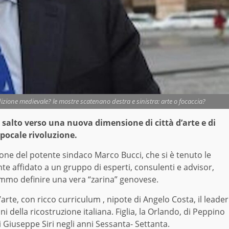
izione medievale? le mostre scatenano destra e sinistra: arte o focaccia?
salto verso una nuova dimensione di città d’arte e di
pocale rivoluzione.
ione del potente sindaco Marco Bucci, che si è tenuto le
nte affidato a un gruppo di esperti, consulenti e advisor,
remmo definire una vera “zarina” genovese.
arte, con ricco curriculum , nipote di Angelo Costa, il leader
i della ricostruzione italiana. Figlia, la Orlando, di Peppino
i Giuseppe Siri negli anni Sessanta- Settanta.