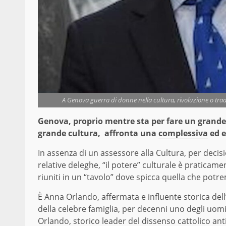
A Genova guerra di donne nella cultura, rivoluzione o trad
Genova, proprio mentre sta per fare un grande 
grande cultura, affronta una
complessiva
ed e
In assenza di un assessore alla Cultura, per decis
relative deleghe, “il potere” culturale è praticame
riuniti in un “tavolo” dove spicca quella che pot
È Anna Orlando, affermata e influente storica dell’
della celebre famiglia, per decenni uno degli uomin
Orlando, storico leader del dissenso cattolico ant