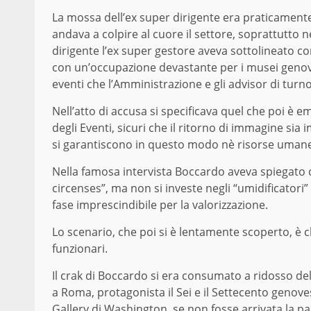
La mossa d
ell’ex super dirigente
era praticament
andava a colpire al cuore il settore, soprattutto ne
dirigente l’ex super gestore aveva sottolineato com
con un’occupazione devastante per i musei genoves
eventi che l’Amministrazione e gli advisor di tur
Nell’atto di accusa si specificava quel che poi è 
degl
i
Eventi, sicuri che il ritorno di immagine sia
si garantiscono in questo modo n
è
risorse umane,
Nella famosa intervista Boccardo aveva spiegato
ci
r
censes”, ma non si investe negli “umidificatori”
fase imprescindibile per la valorizzazione.
Lo scenario, che poi si è lentamente scoperto, è 
funzionari.
Il crak di Boccardo si era consumato a ridosso de
a Roma, pr
o
tagonista il Sei e il Settecento genov
Gallery di Washington, se non fosse arrivata la p