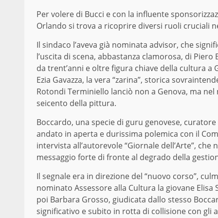
Per volere di Bucci e con la influente sponsorizza
Orlando si trova
a
ricoprire diversi ruoli cruciali 
Il sindaco l’aveva
già
nominata advisor,
che signif
l’uscita di scena, abbastanza clamorosa, di Piero
da trent’anni e oltre figura chiave della c
u
ltura a 
E
zia
Gavazza,
la vera “zarina”,
storica sovraintend
Rotondi
Terminiello lanciò non a Genova, ma nel 
seicento della pittura
.
Boccardo, una specie di guru genovese, curatore d
andato in aperta e durissima polemica con il Co
intervista all’autorevole “Giornale dell’Arte”, c
messaggio forte di fronte al degrado della gestio
Il segnale era in direzione del “nuovo corso”, cu
nominato
Assessore
alla Cultura la giovane Elisa 
poi Barbara Grosso,
giudicata dallo stesso Bocca
significativo e subito in rotta di collisione con gli