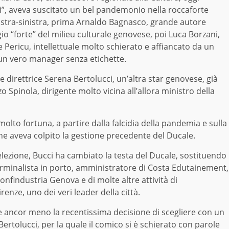
i”,
aveva suscitato un bel pandemonio nella roccaforte
istra-
sinistra
, prima Ar
n
aldo
B
agnasco,
grande autore
io “
forte”
del milieu culturale genovese, poi Luca Borzani,
 Pericu, intel
l
ettuale
molto schierato e affiancato da un
 un vero manager senza etichette.
ome direttrice Serena
B
ertolucci, un’altra star genovese, già
zo Spinola, dirigente molto vicina a
ll’allora ministro della
molto fortuna, a partire dalla falcidia della pandemia e sulla
 che aveva colpito la gestione precedente del Ducale.
elezione, Bucci ha cambiato la testa del Ducale, sostituendo
rminalista in porto, amministrator
e
di Costa Edutainement,
 Confindustria Genova
e di molte altre attività di
Firenze,
uno dei
ver
i
leader della città.
e ancor meno la recentissima decisione di scegliere con un
B
ertolucci, per la quale il comico
si
è schierato con parole