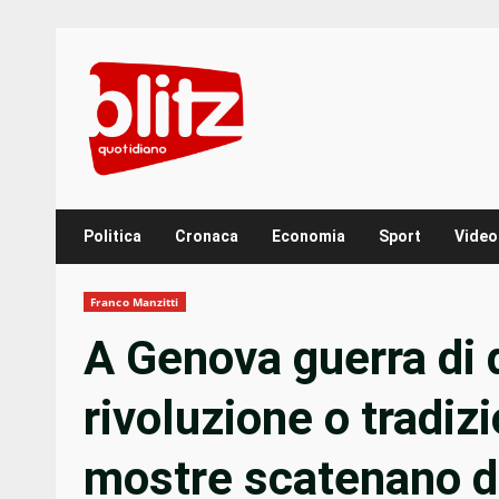
Skip
to
content
Politica
Cronaca
Economia
Sport
Video
Franco Manzitti
A Genova guerra di 
rivoluzione o tradiz
mostre scatenano de