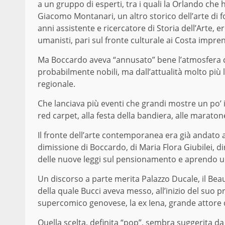
a un gruppo di esperti, tra i quali la Orlando
che
h
Giacomo Montanari, un altro storico dell’arte di 
anni
assistente e ricercatore
di Storia dell’Arte
, e
umanisti, pari sul fronte culturale ai Costa imprend
Ma Boccardo
aveva
“annusato” bene l’atmosfera c
probabilmente nobili, ma dall’attualità molto più l
regionale.
Che lanciava più e
venti
che
grandi mostre un po’ in
red carpet, alla festa della bandiera,
alle maraton
Il fronte dell’arte contemporanea era
già
andato a 
dimissione
di Boccardo, di Maria Flora Giubilei, d
delle nuove leggi sul pensionamento
e aprendo u
Un discorso a parte merita Palazzo Ducale, il Be
della quale Bucci aveva messo, all’inizio del suo 
supercomico genovese, la ex Iena, grande attore 
Quella scelta,
definita
“pop”, sembra suggerita da I