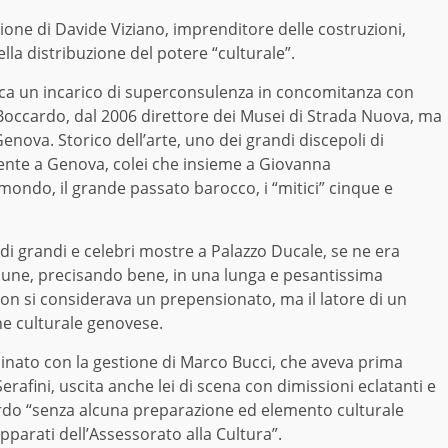
zione di Davide Viziano, imprenditore delle costruzioni,
nella distribuzione de
l
potere “culturale”.
ica un incarico di superconsulenza in concomitanza con
 Boccardo, dal 2006 direttore dei Musei di Strada Nuova, ma
Genova. Storico dell’arte, uno dei grandi discepoli di
ente a Genova,
colei che insieme a
Giovanna
mondo, il grande passato barocco, i “mitici” cinque e
i grandi e celebri mostre a Pala
z
zo Ducale, se ne era
mune, precisando bene, in una lunga e pesantissima
he non si considerava un prepensionato, ma
il
latore di un
ne culturale genovese.
lminato con la gestione di Marco Bucci, che aveva prima
Serafini, uscita anche lei di scena con dimissioni eclatanti e
rdo
“senza alcuna preparazione ed elemento culturale
 apparati dell’Assessorato alla Cultura”.