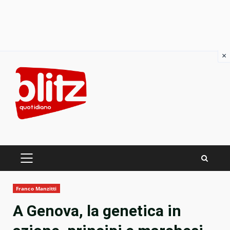
×
Skip
to
content
PRIMARY
MENU
Franco Manzitti
A Genova, la genetica in