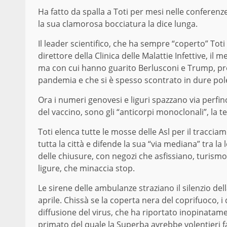
Ha fatto da spalla a Toti per mesi nelle conferen
la sua clamorosa bocciatura la dice lunga.
Il leader scientifico, che ha sempre “coperto” Toti 
direttore della Clinica delle Malattie Infettive, il
ma con cui hanno guarito Berlusconi e Trump, pro
pandemia e che si è spesso scontrato in dure polemi
Ora i numeri genovesi e liguri spazzano via perfin
del vaccino, sono gli “anticorpi monoclonali”, la t
Toti elenca tutte le mosse delle Asl per il traccia
tutta la città e difende la sua “via mediana” tra la l
delle chiusure, con negozi che asfissiano, turismo
ligure, che minaccia stop.
Le sirene delle ambulanze straziano il silenzio del
aprile. Chissà se la coperta nera del coprifuoco, i d
diffusione del virus, che ha riportato inopinatam
primato del quale la Superba avrebbe volentieri 