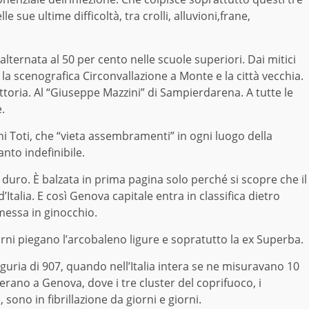
e sue ultime difficoltà, tra crolli, alluvioni,frane,
alternata al 50 per cento nelle scuole superiori. Dai mitici
 la scenografica Circonvallazione a Monte e la città vecchia.
ittoria. Al “Giuseppe Mazzini” di Sampierdarena. A tutte le
.
i Toti, che “vieta assembramenti” in ogni luogo della
nto indefinibile.
 duro. È balzata in prima pagina solo perché si scopre che il
d’Italia. E così Genova capitale entra in classifica dietro
messa in ginocchio.
rni piegano l’arcobaleno ligure e sopratutto la ex Superba.
Liguria di 907, quando nell’Italia intera se ne misuravano 10
 erano a Genova, dove i tre cluster del coprifuoco, i
sono in fibrillazione da giorni e giorni.