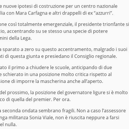
 le nuove ipotesi di costruzione per un centro nazionale
ia con Mara Carfagna e altri drappelli di ex “azzurri”.
one così totalmente emergenziale, il presidente trionfante s
ncio, accentrando su se stesso una specie di potere
ini della Lega.
 ha sparato a zero su questo accentramento, malgrado i suoi
i di questa giunta e presiedano il Consiglio regionale.
tato il primo a chiudere le scuole, anticipando di due
 schierato in una posizione molto critica rispetto al
sione di imporre la mascherina anche all’aperto.
del prossimo, la posizione del governatore ligure si è molto
nco di quella del premier. Per ora.
 la seconda ondata sembrano fragili. Non a caso l’assessore
lunga militanza Sonia Viale, non è riuscita neppure a farsi
el nulla.