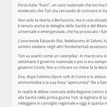
Forza Italia “fuori”, un caso nazionale che incrina
moderato che Toti sta cercando di costruire in Ital
Non solo la sberla a Berlusconi, ma in una situazi
è tenuto anche le deleghe della Sanità e del Bila
universale e emergenziale, che ha provocato i fulm
L’onorevole Edoardo Rixi, fedelissimo di Salvini,
uomini siedano negli altri fondamentali assessorat
Toti va avanti come un caterpillar. In marzo era s
settimane il governo nazionale e poi si era sempre
governo Conte, fino a criticare un mese fa la deci
Ora, dopo l’ultimo Dpcm soft di Conte e in attesa 
ammorbidita e la sua linea “aperturista” fila a fia
In realtà le difese costruite dalla Regione contro
alla Sanità nella prima giunta Toti, la leghista di 
rieleggere in consiglio regionale e oggi è sparita n