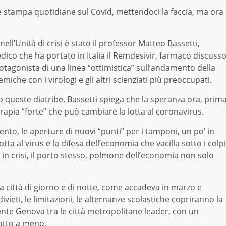
ze stampa quotidiane sul Covid, mettendoci la faccia, ma ora
nell’Unità di crisi è stato il professor Matteo Bassetti,
 medico che ha portato in Italia il Remdesivir, farmaco discuss
tagonista di una linea “ottimistica” sull’andamento della
che con i virologi e gli altri scienziati più preoccupati.
o queste diatribe. Bassetti spiega che la speranza ora, prim
erapia “forte” che può cambiare la lotta al coronavirus.
mento, le aperture di nuovi “punti” per i tamponi, un po’ in
otta al virus e la difesa dell’economia che vacilla sotto i colpi
 in crisi, il porto stesso, polmone dell’economia non solo
la città di giorno e di notte, come accadeva in marzo e
ivieti, le limitazioni, le alternanze scolastiche copriranno la
ente Genova tra le città metropolitane leader, con un
fatto a meno.