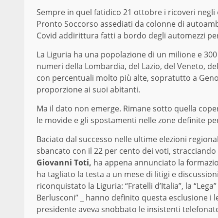
Sempre in quel fatidico 21 ottobre i ricoveri negli o
Pronto Soccorso assediati da colonne di autoambul
Covid addirittura fatti a bordo degli automezzi per
La Liguria ha una popolazione di un milione e 300 
numeri della Lombardia, del Lazio, del Veneto, del
con percentuali molto più alte, sopratutto a Genova
proporzione ai suoi abitanti.
Ma il dato non emerge. Rimane sotto quella coper
le movide e gli spostamenti nelle zone definite peri
Baciato dal successo nelle ultime elezioni regiona
sbancato con il 22 per cento dei voti, stracciando 
Giovanni Toti,
ha appena
annunciato
la formazio
ha tagliato la testa a un mese di litigi e discussion
riconquistato la Liguria: “Fratelli d’Italia”, la “Leg
Berlusconi” _ hanno definito questa esclusione i lead
presidente aveva snobbato le insistenti telefonate