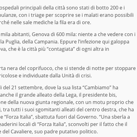
spedali principali della città sono stati di botto 200 e i
anze, con i triage per scoprire se i malati erano possibili
ché nelle sale mediche la fila era di ore.
mila abitanti, Genova di 600 mila: niente a che vedere con i
la Puglia, della Campania. Eppure l’infezione qui galoppa
, che è la città più “contagiata” di ogni altra in
ta nera del coprifuoco, che si stende di notte per stoppare
colose e individuate dalla Unità di crisi.
li del 21 settembre, dove la sua lista “Cambiamo” ha
anche il grande alleato della Lega, il
presidente
bis,
ne della nuova giunta regionale, con un motu proprio che
i, tra tutti i suoi sgomitanti alleati del centro destra, che ha
a” e “Forza Italia”, sbattuta fuori dal Governo. “Una sberla a
erini locali di “Forza Italia”, sconvolti per il fatto che il
 del Cavaliere, suo padre putativo politico.