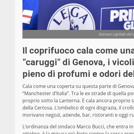
Genova capitale del co
Il coprifuoco cala come una
“caruggi” di Genova, i vicol
pieno di profumi e odori de
Cala come una coperta su questa parte di Genova
“Manchester d’Italia”. Tra le ex strade di quella p
proprio sotto la Lanterna. E cala ancora proprio 
della Certosa. L’ombelico di ogni disgrazia, il crol
morivano negozi, aziende, bar, ristoranti e oggi ru
L’ordinanza del sindaco Marco Bucci, che entra in 
ottobre, è la misura più forte contro la corsa esp