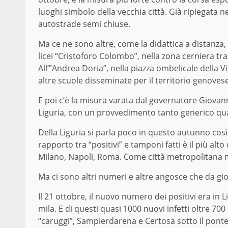
luoghi simbolo della vecchia città. Già ripiegata nell
autostrade semi chiuse.
Ma ce ne sono altre, come la didattica a distanza, 
licei “Cristoforo Colombo”, nella zona cerniera tra
All’”Andrea Doria”, nella piazza ombelicale della V
altre scuole disseminate per il territorio genovese
E poi c’è la misura varata dal governatore Giovann
Liguria, con un provvedimento tanto generico qua
Della Liguria si parla poco in questo autunno così
rapporto tra “positivi” e tamponi fatti è il più alto 
Milano, Napoli, Roma. Come città metropolitana 
Ma ci sono altri numeri e altre angosce che da gio
Il 21 ottobre, il nuovo numero dei positivi era in 
mila. E di questi quasi 1000 nuovi infetti oltre 700
“caruggi”, Sampierdarena e Certosa sotto il ponte, 