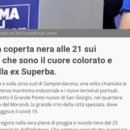
vid, ma Toti si prende tutti i poteri
 coperta nera alle 21 sui
i che sono il cuore colorato e
lla ex Superba.
 e sulla zona sud di Sampierdarena, una volta chiamata la
otenza marittimo-industriale e i nuovi terminal portuali,
sotto il Grande Ponte nuovo di San Giorgio, nel quartiere
lo del Morandi, la grande crisi della città spezzata, dove
ggisce il covid 19.
vigore nella sera piena di pioggia e nuvole nere del 23
onenziale dell’infezione. Che colpisce soprattutto questi tre