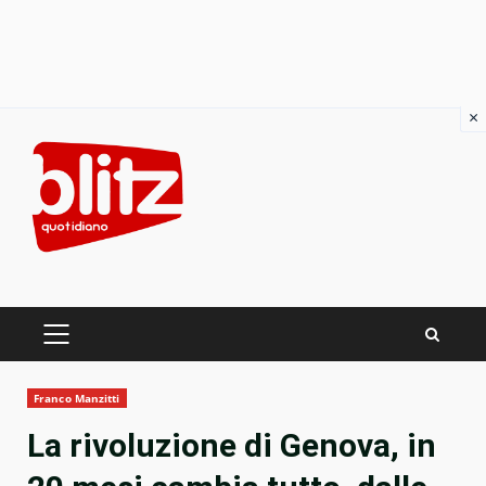
×
Skip
to
content
PRIMARY
MENU
Franco Manzitti
La rivoluzione di Genova, in