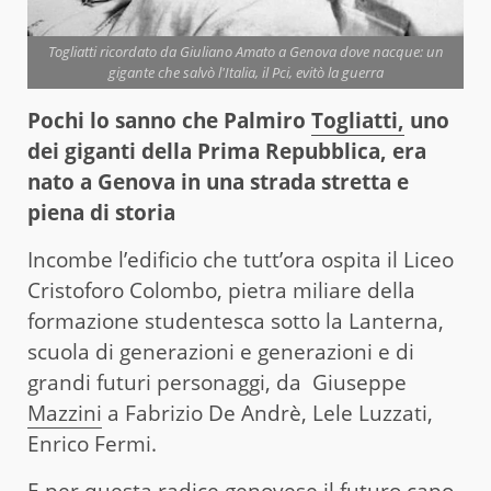
Togliatti ricordato da Giuliano Amato a Genova dove nacque: un
gigante che salvò l'Italia, il Pci, evitò la guerra
Pochi lo sanno che Palmiro
Togliatti,
uno
dei giganti della Prima Repubblica, era
nato a Genova in una strada stretta e
piena di storia
Incombe l’edificio che tutt’ora ospita il Liceo
Cristoforo Colombo, pietra miliare della
formazione studentesca sotto la Lanterna,
scuola di generazioni e generazioni e di
grandi futuri personaggi, da Giuseppe
Mazzini
a Fabrizio De Andrè, Lele Luzzati,
Enrico Fermi.