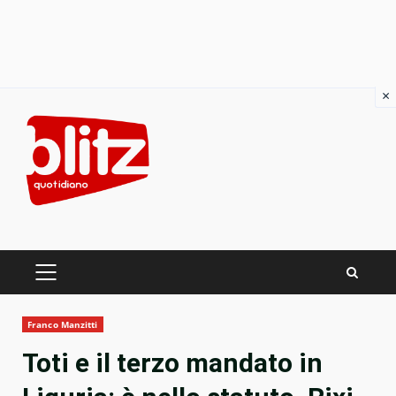
×
Skip
to
content
PRIMARY
MENU
Franco Manzitti
Toti e il terzo mandato in