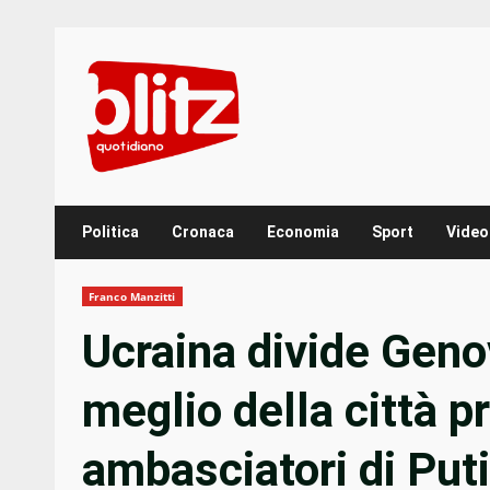
Skip
to
content
Politica
Cronaca
Economia
Sport
Video
Franco Manzitti
Ucraina divide Genov
meglio della città pr
ambasciatori di Put