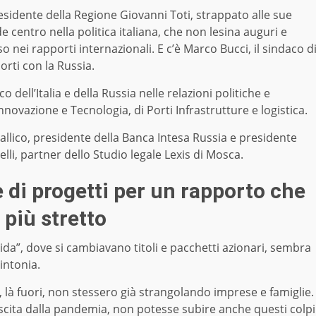
presidente della Regione Giovanni Toti, strappato alle sue
e centro nella politica italiana, che non lesina auguri e
 nei rapporti internazionali. E c’è Marco Bucci, il sindaco d
orti con la Russia.
 dell’Italia e della Russia nelle relazioni politiche e
novazione e Tecnologia, di Porti Infrastrutture e logistica.
Fallico, presidente della Banca Intesa Russia e presidente
lli, partner dello Studio legale Lexis di Mosca.
e di progetti per un rapporto che
più stretto
rida”, dove si cambiavano titoli e pacchetti azionari, sembra
intonia.
io, là fuori, non stessero già strangolando imprese e famiglie.
scita dalla pandemia, non potesse subire anche questi colpi