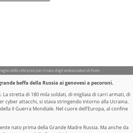
eglio della città presi per il naso dagli ambasciatori di Putin
 grande beffa della Russia ai genovesi a pecoroni.
 La stretta di 180 mila soldati, di migliaia di carri armati, di
er cyber attacchi, si stava stringendo intorno alla Ucraina.
 della II Guerra Mondiale. Nel cuore dell’Europa, al confine
amente nato prima della Grande Madre Russia. Ma anche da