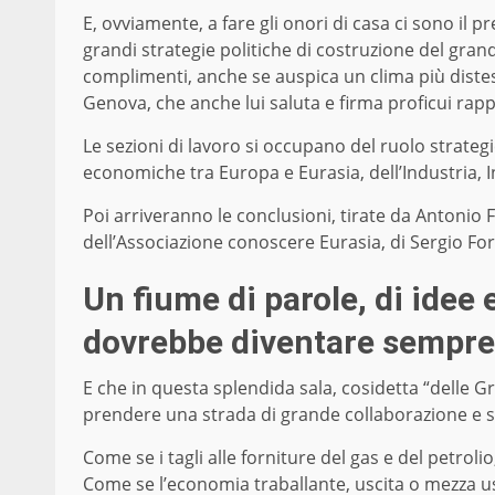
E, ovviamente, a fare gli onori di casa ci sono il 
grandi strategie politiche di costruzione del grand
complimenti, anche se auspica un clima più disteso
Genova, che anche lui saluta e firma proficui rapp
Le sezioni di lavoro si occupano del ruolo strategico
economiche tra Europa e Eurasia, dell’Industria, In
Poi arriveranno le conclusioni, tirate da Antonio 
dell’Associazione conoscere Eurasia, di Sergio Fore
Un fiume di parole, di idee 
dovrebbe diventare sempre 
E che in questa splendida sala, cosidetta “delle G
prendere una strada di grande collaborazione e s
Come se i tagli alle forniture del gas e del petrol
Come se l’economia traballante, uscita o mezza u