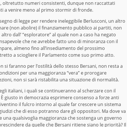
e, oltretutto numeri consistenti, dunque non raccattati
i a venire meno al primo stormir di fronde.
egno di legge per rendere ineleggibile Berlusconi, un altro
mare (non abolire) il finanziamento pubblico ai partiti, non
ltro dall’ “esploratore” al quale non a caso ha negato
onsapevole che ne avrebbe fatto uno di minoranza con il
pare, almeno fino all’insediamento del prossimo
tretto a sciogliere il Parlamento come suo primo atto.
on si faranno per l’ostilità dello stesso Bersani, non resta a
condizioni per una maggioranza “vera” e prorogare
oni, non si sarà ristabilita una situazione di normalità.
i italiani, i quali se continueranno al scherzare con il
a. È giusto in democrazia esprimere consenso a forze anti
iventino il fulcro intorno al quale far crescere un sistema
iudizi che di esso potranno dare gli oppositori. Ma dove va
ibile una qualsivoglia maggioranza che sostenga un governo
escindere da quelle che Bersani ritiene siano le priorità? Il