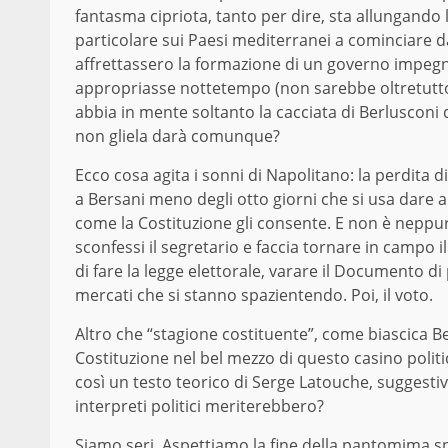
fantasma cipriota, tanto per dire, sta allungando 
particolare sui Paesi mediterranei a cominciare dal
affrettassero la formazione di un governo impegna
appropriasse nottetempo (non sarebbe oltretutto 
abbia in mente soltanto la cacciata di Berluscon
non gliela darà comunque?
Ecco cosa agita i sonni di Napolitano: la perdita di
a Bersani meno degli otto giorni che si usa dare a
come la Costituzione gli consente. E non è neppure
sconfessi il segretario e faccia tornare in campo i
di fare la legge elettorale, varare il Documento 
mercati che si stanno spazientendo. Poi, il voto.
Altro che “stagione costituente”, come biascica B
Costituzione nel bel mezzo di questo casino politi
così un testo teorico di Serge Latouche, suggestivo 
interpreti politici meriterebbero?
Siamo seri. Aspettiamo la fine della pantomima 