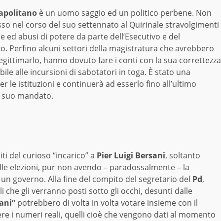
apolitano
è un uomo saggio ed un politico perbene. Non
o nel corso del suo settennato al Quirinale stravolgimenti
le ed abusi di potere da parte dell’Esecutivo e del
. Perfino alcuni settori della magistratura che avrebbero
egittimarlo, hanno dovuto fare i conti con la sua correttezza
le alle incursioni di sabotatori in toga. È stato una
er le istituzioni e continuerà ad esserlo fino all’ultimo
l suo mandato.
iti del curioso “incarico” a
Pier Luigi Bersani
, soltanto
alle elezioni, pur non avendo – paradossalmente – la
n governo. Alla fine del compito del segretario del
Pd
,
 che gli verranno posti sotto gli occhi, desunti dalle
ani”
potrebbero di volta in volta votare insieme con il
dere i numeri reali, quelli cioè che vengono dati al momento