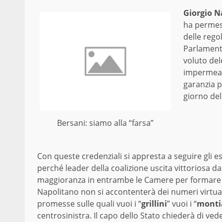
Giorgio N
ha permess
delle rego
Parlamento
voluto del
impermeabi
garanzia p
giorno de
Bersani: siamo alla “farsa”
Con queste credenziali si appresta a seguire gli es
perché leader della coalizione uscita vittoriosa d
maggioranza in entrambe le Camere per formare u
Napolitano non si accontenterà dei numeri virtuali
promesse sulle quali vuoi i “
grillini
” vuoi i “
monti
centrosinistra. Il capo dello Stato chiederà di ve