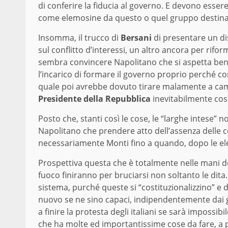
di conferire la fiducia al governo. E devono esser
come elemosine da questo o quel gruppo destinat
Insomma, il trucco di
Bersani
di presentare un dis
sul conflitto d’interessi, un altro ancora per rifor
sembra convincere Napolitano che si aspetta ben a
l’incarico di formare il governo proprio perché c
quale poi avrebbe dovuto tirare malamente a cam
Presidente della Repubblica
inevitabilmente cos
Posto che, stanti così le cose, le “larghe intese” n
Napolitano che prendere atto dell’assenza delle 
necessariamente Monti fino a quando, dopo le elezi
Prospettiva questa che è totalmente nelle mani degl
fuoco finiranno per bruciarsi non soltanto le dit
sistema, purché queste si “costituzionalizzino” e d
nuovo se ne sino capaci, indipendentemente dai g
a finire la protesta degli italiani se sarà imposs
che ha molte ed importantissime cose da fare, a pr