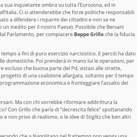
la sua inquietante ombra su tutta l’Eurozona, ed in
l’Italia. Ci si attenderebbe che forze politiche responsabili
to a difendere i risparmi dei cittadini e non se ne
un inedito per il nostro Paese). Possibile che Bersani
i dal Parlamento, per compiacere
Beppe Grillo
che la fiducia
 tempo a fini di puro esercizio narcisistico. E perciò ha dato
lle domestiche. Poi prenderà in mano lui le operazioni, per
 escluso che buona parte del Pd, vistasi alle strette,
l progetto di una coalizione allargata, soltanto per il tempo
di programmazione economica e fronteggiare l’assalto dei
ersani. Ma con chi vorrebbe riformare addirittura la
co? Con Grillo che parla di “decrescita felice” sputtanando
e non privo di realismo, o le idee di Stiglitz che ben altri
sperando che a Napolitano nel frattempo non venga una