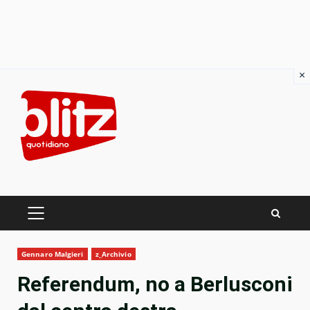
×
Skip
to
content
PRIMARY
MENU
Gennaro Malgieri
z_Archivio
Referendum, no a Berlusconi