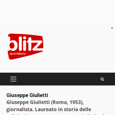
×
Skip
to
content
PRIMARY
MENU
Giuseppe Giulietti
Giuseppe Giulietti (Roma, 1953),
giornalista. Laureato in storia delle