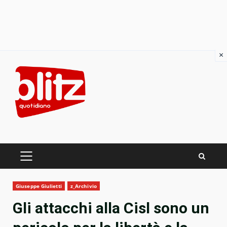
×
Skip
to
content
PRIMARY
MENU
Giuseppe Giulietti
z_Archivio
Gli attacchi alla Cisl sono un