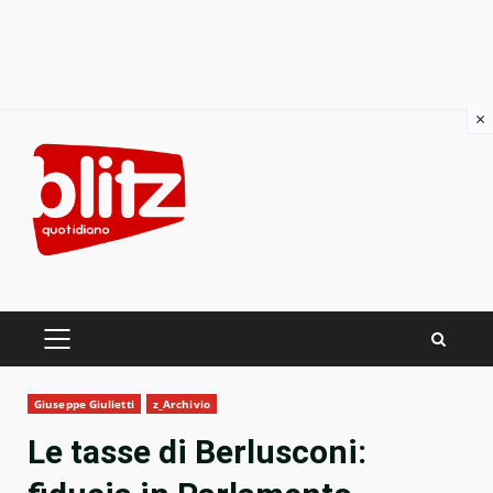
×
Skip
to
content
PRIMARY
MENU
Giuseppe Giulietti
z_Archivio
Le tasse di Berlusconi: