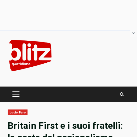
×
Skip
to
content
PRIMARY
MENU
Lucio Fero
Britain First e i suoi fratelli: