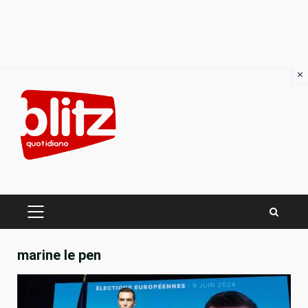
×
Skip
to
content
PRIMARY
MENU
marine le pen