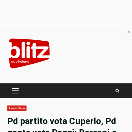
×
Skip
to
content
PRIMARY
MENU
Lucio Fero
Pd partito vota Cuperlo, Pd