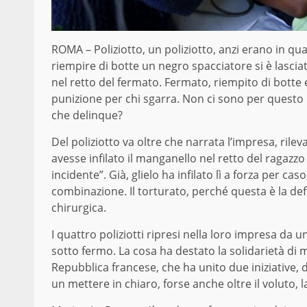
ROMA – Poliziotto, un poliziotto, anzi erano in qu
riempire di botte un negro spacciatore si è lasci
nel retto del fermato. Fermato, riempito di bott
punizione per chi sgarra. Non ci sono per questo 
che delinque?
Del poliziotto va oltre che narrata l’impresa, ril
avesse infilato il manganello nel retto del ragaz
incidente”. Già, glielo ha infilato lì a forza per ca
combinazione. Il torturato, perché questa è la de
chirurgica.
I quattro poliziotti ripresi nella loro impresa da
sotto fermo. La cosa ha destato la solidarietà di
Repubblica francese, che ha unito due iniziative, 
un mettere in chiaro, forse anche oltre il voluto, l