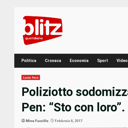
Skip
to
content
Politica
Cronaca
Economia
Sport
Video
Lucio Fero
Poliziotto sodomizz
Pen: “Sto con loro”.
Mino Fuccillo
Febbraio 8, 2017