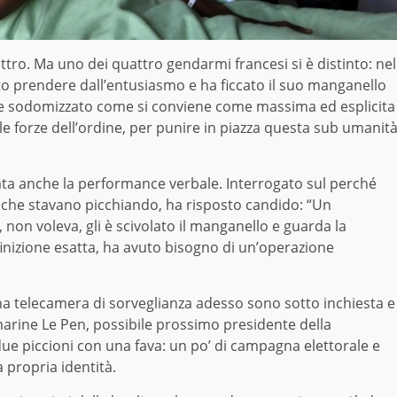
attro. Ma uno dei quattro gendarmi francesi si è distinto: nel
ato prendere dall’entusiasmo e ha ficcato il suo manganello
e e sodomizzato come si conviene come massima ed esplicita
le forze dell’ordine, per punire in piazza questa sub umanit
evata anche la performance verbale. Interrogato sul perché
zo che stavano picchiando, ha risposto candido: “Un
so, non voleva, gli è scivolato il manganello e guarda la
finizione esatta, ha avuto bisogno di un’operazione
 una telecamera di sorveglianza adesso sono sotto inchiesta e
 marine Le Pen, possibile prossimo presidente della
due piccioni con una fava: un po’ di campagna elettorale e
a propria identità.