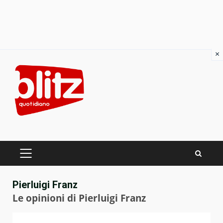
×
Skip
to
content
PRIMARY
MENU
Pierluigi Franz
Le opinioni di Pierluigi Franz