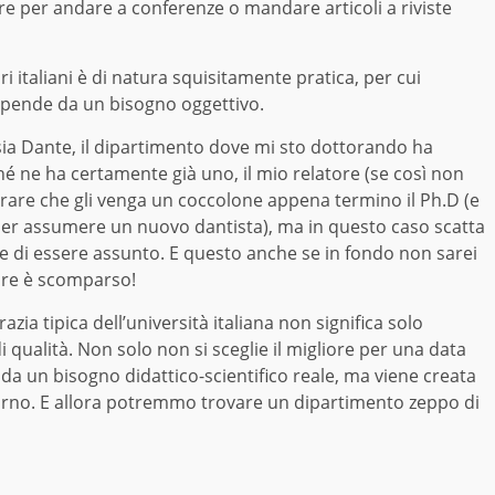
re per andare a conferenze o mandare articoli a riviste
i italiani è di natura squisitamente pratica, per cui
dipende da un bisogno oggettivo.
ia Dante, il dipartimento dove mi sto dottorando ha
hé ne ha certamente già uno, il mio relatore (se così non
perare che gli venga un coccolone appena termino il Ph.D (e
i per assumere un nuovo dantista), ma in questo caso scatta
e di essere assunto. E questo anche se in fondo non sarei
atore è scomparso!
ia tipica dell’università italiana non significa solo
i qualità. Non solo non si sceglie il migliore per una data
a un bisogno didattico-scientifico reale, ma viene creata
turno. E allora potremmo trovare un dipartimento zeppo di