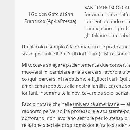
SAN FRANCISCO (CALI
Il Golden Gate di San
funziona l’
università
Francisco (Ap-LaPresse)
contenti quando con
immaginano. Il probl
gli italiani sono imb
Un piccolo esempio è la domanda che praticamente
stavo per finire il Ph.D. (il dottorato): “Ma ci son
Mi toccava spiegare pazientemente due concetti sem
muoversi, di cambiare aria e cercarsi lavoro altrove
coaguli perversi di nepotismo e figliocci vari. Qui
americana (opposta alla nostra familistica) che sp
lontani. Insomma te la devi cavare da solo, senza l’
Faccio notare che nelle
università americane
— al
rapporto perverso fra professore e assistente-port
dottorandi non lavorano sempre per lo stesso p
relazione speciale di sottomissione fra lo student