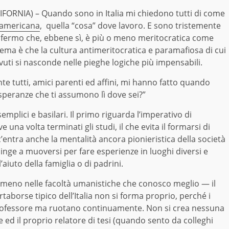
FORNIA) – Quando sono in Italia mi chiedono tutti di come
 americana
, quella “cosa” dove lavoro. E sono tristemente
fermo che, ebbene sì, è più o meno meritocratica come
ema è che la cultura antimeritocratica e paramafiosa di cui
evuti si nasconde nelle pieghe logiche più impensabili.
 tutti, amici parenti ed affini, mi hanno fatto quando
o speranze che ti assumono lì dove sei?”
plici e basilari. Il primo riguarda l’imperativo di
 una volta terminati gli studi, il che evita il formarsi di
 c’entra anche la mentalità ancora pionieristica della società
inge a muoversi per fare esperienze in luoghi diversi e
aiuto della famiglia o di padrini.
meno nelle facoltà umanistiche che conosco meglio — il
aborse tipico dell’Italia non si forma proprio, perché i
rofessore ma ruotano continuamente. Non si crea nessuna
e ed il proprio relatore di tesi (quando sento da colleghi