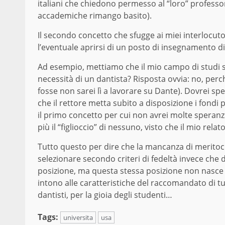
italiani che chiedono permesso al “loro” professo
accademiche rimango basito).
Il secondo concetto che sfugge ai miei interlocutor
l’eventuale aprirsi di un posto di insegnamento 
Ad esempio, mettiamo che il mio campo di studi s
necessità di un dantista? Risposta ovvia: no, perc
fosse non sarei lì a lavorare su Dante). Dovrei s
che il rettore metta subito a disposizione i fond
il primo concetto per cui non avrei molte speranz
più il “figlioccio” di nessuno, visto che il mio rel
Tutto questo per dire che la mancanza di meritocraz
selezionare secondo criteri di fedeltà invece che d
posizione, ma questa stessa posizione non nasce d
intono alle caratteristiche del raccomandato di 
dantisti, per la gioia degli studenti…
Tags:
universita
usa