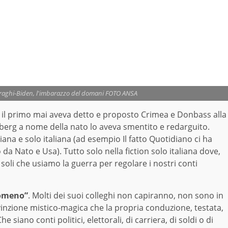
..Draghi-Biden, l'imbarazzo del domani FOTO ANSA
il primo mai aveva detto e proposto Crimea e Donbass alla
nberg a nome della nato lo aveva smentito e redarguito.
liana e solo italiana (ad esempio Il fatto Quotidiano ci ha
a Nato e Usa). Tutto solo nella fiction solo italiana dove,
 soli che usiamo la guerra per regolare i nostri conti
nomeno”
. Molti dei suoi colleghi non capiranno, non sono in
vinzione mistico-magica che la propria conduzione, testata,
e siano conti politici, elettorali, di carriera, di soldi o di