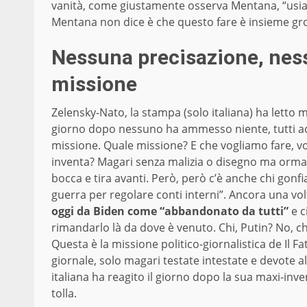
vanità, come giustamente osserva Mentana, “usiamo
Mentana non dice è che questo fare è insieme gro
Nessuna precisazione, ness
missione
Zelensky-Nato, la stampa (solo italiana) ha letto ma
giorno dopo nessuno ha ammesso niente, tutti ac
missione. Quale missione? E che vogliamo fare, vogl
inventa? Magari senza malizia o disegno ma orm
bocca e tira avanti. Però, però c’è anche chi gonfi
guerra per regolare conti interni”. Ancora una vol
oggi da Biden come “abbandonato da tutti”
e c
rimandarlo là da dove è venuto. Chi, Putin? No, ch
Questa è la missione politico-giornalistica de Il F
giornale, solo magari testate intestate e devote a
italiana ha reagito il giorno dopo la sua maxi-inv
tolla.