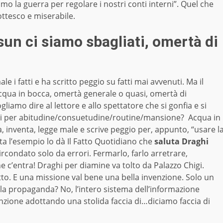
 la guerra per regolare i nostri conti interni”. Quel che
ttesco e miserabile.
un ci siamo sbagliati, omertà di
le i fatti e ha scritto peggio su fatti mai avvenuti. Ma il
qua in bocca, omertà generale o quasi, omertà di
iamo dire al lettore e allo spettatore che si gonfia e si
ai per abitudine/consuetudine/routine/mansione? Acqua in
a, inventa, legge male e scrive peggio per, appunto, “usare l
ta l’esempio lo dà Il Fatto Quotidiano che
saluta Draghi
ircondato solo da errori. Fermarlo, farlo arretrare,
e c’entra! Draghi per diamine va tolto da Palazzo Chigi.
atto. E una missione val bene una bella invenzione. Solo un
lla propaganda? No, l’intero sistema dell’informazione
enzione adottando una stolida faccia di…diciamo faccia di