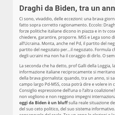
Draghi da Biden, tra un ann
Ci sono, vivaddio, delle eccezioni: una brava giornal
fatto sopra corretto ragionamento. Eccolo: Dragh
forze politiche italiane dicono in piazza e in tv c
chiedere, garantire, proporre. M5S e Lega sono d
all’Ucraina. Monta, anche nel Pd, il partito del neg
partito del negoziato per…il negoziato. Formula ch
degli ucraini ma non ha il coraggio di dirlo. O se
La seconda che ha detto, prof Galli della Loggia, 
informazione italiane reciprocamente si meritano, 
della brava giornalista: quando, tra un anno, si sa
campo largo Pd-M5S, cosa potrà dire e volere in ca
Consiglio espressione dell’una o l’altra coalizion
non vogliono e non reggono impegni internazional
oggi da Biden è un bluff
sulla reale situazione de
del suo ceto politico, del suo sistema informativo.
consapevole del reale. Tra un anno le elezioni e 