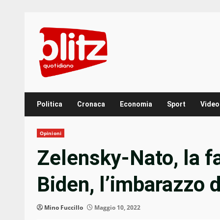
Skip
to
content
Politica
Cronaca
Economia
Sport
Video
Opinioni
Zelensky-Nato, la f
Biden, l’imbarazzo 
Mino Fuccillo
Maggio 10, 2022