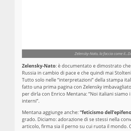
Zelensky-Nato, la faccia come il.
Zelensky-Nato
: è documentato e dimostrato che 
Russia in cambio di pace e che quindi mai Stolte
Tutto solo nelle “interpretazioni” della stampa ita
fatto una prima pagina con Zelensky imbavagliato d
per dirla con Enrico Mentana: “Noi italiani siamo i
interni”.
Mentana aggiunge anche:
“feticismo dell’epife
grado. Diciamo: adorazione di se stessi nella con
articolo, firma sia il perno su cui ruota il mondo. Ch