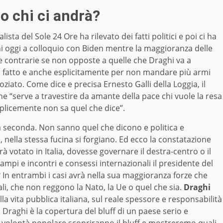
o chi ci andrà?
ista del Sole 24 Ore ha rilevato dei fatti politici e poi ci ha
i oggi a colloquio con Biden mentre la maggioranza delle
ose contrarie se non opposte a quelle che Draghi va a
i fatto e anche esplicitamente per non mandare più armi
oziato. Come dice e precisa Ernesto Galli della Loggia, il
e “serve a travestire da amante della pace chi vuole la resa
mplicemente non sa quel che dice”.
la seconda. Non sanno quel che dicono e politica e
nella stessa fucina si forgiano. Ed ecco la constatazione
rà votato in Italia, dovesse governare il destra-centro o il
mpi e incontri e consessi internazionali il presidente del
e? In entrambi i casi avrà nella sua maggioranza forze che
i, che non reggono la Nato, la Ue o quel che sia.
Draghi
lla vita pubblica italiana, sul reale spessore e responsabilità
 Draghi è la copertura del bluff di un paese serio e
la volontà popolare scopriranno il bluff e mostreremo quali