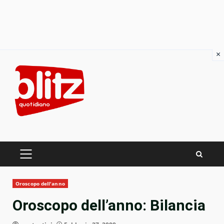
×
Skip
to
content
PRIMARY
MENU
Oroscopo dell'anno
Oroscopo dell’anno: Bilancia