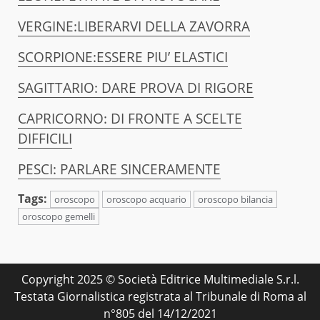
VERGINE:LIBERARVI DELLA ZAVORRA
SCORPIONE:ESSERE PIU’ ELASTICI
SAGITTARIO: DARE PROVA DI RIGORE
CAPRICORNO: DI FRONTE A SCELTE
DIFFICILI
PESCI: PARLARE SINCERAMENTE
Tags:
oroscopo
oroscopo acquario
oroscopo bilancia
oroscopo gemelli
Copyright 2025 © Società Editrice Multimediale S.r.l.
Testata Giornalistica registrata al Tribunale di Roma al
n°805 del 14/12/2021