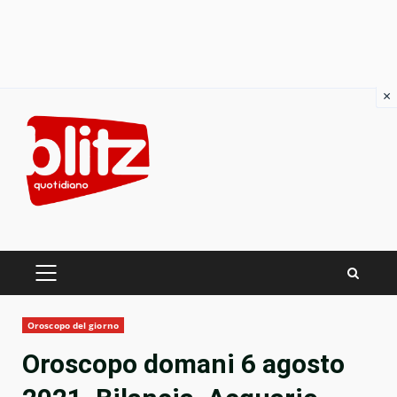
×
Skip
to
content
PRIMARY
MENU
Oroscopo del giorno
Oroscopo domani 6 agosto