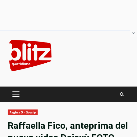
×
Skip
to
content
PRIMARY
MENU
Pagina 5 - Gossip
Raffaella Fico, anteprima del