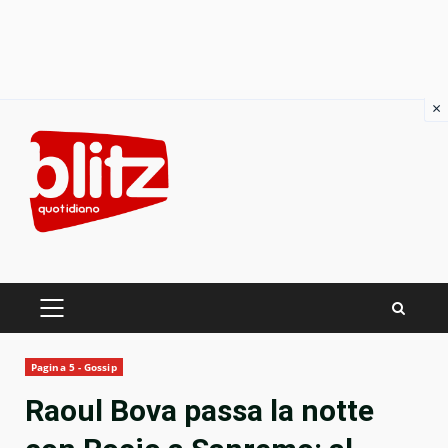
×
Skip
to
content
PRIMARY
MENU
Pagina 5 - Gossip
Raoul Bova passa la notte