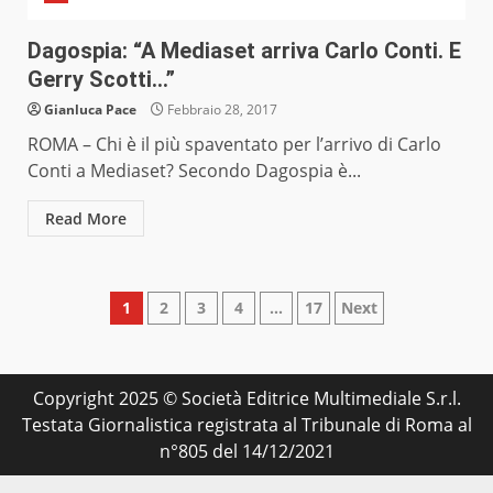
Dagospia: “A Mediaset arriva Carlo Conti. E
Gerry Scotti…”
Gianluca Pace
Febbraio 28, 2017
ROMA – Chi è il più spaventato per l’arrivo di Carlo
Conti a Mediaset? Secondo Dagospia è...
Read More
Paginazione
1
2
3
4
…
17
Next
degli
articoli
Copyright 2025 © Società Editrice Multimediale S.r.l.
Testata Giornalistica registrata al Tribunale di Roma al
n°805 del 14/12/2021