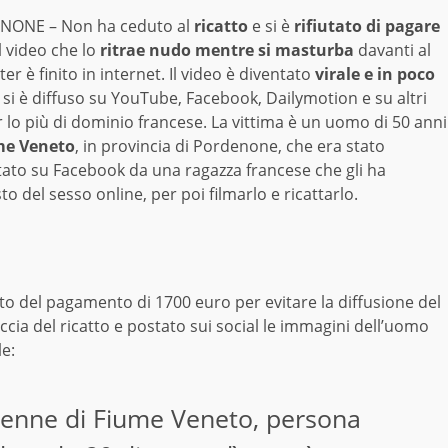
ONE – Non ha ceduto al
ricatto
e si è
rifiutato di pagare
il video che lo
ritrae nudo mentre si masturba
davanti al
r è finito in internet. Il video è diventato
virale e in poco
si è diffuso su YouTube, Facebook, Dailymotion e su altri
er lo più di dominio francese. La vittima è un uomo di 50 anni
me Veneto
, in provincia di Pordenone, che era stato
tato su Facebook da una ragazza francese che gli ha
o del sesso online, per poi filmarlo e ricattarlo.
iuto del pagamento di 1700 euro per evitare la diffusione del
cia del ricatto e postato sui social le immagini dell’uomo
le:
50enne di Fiume Veneto, persona