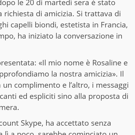
dopo le 20 di martedì sera è stato
ichiesta di amicizia. Si trattava di
i capelli biondi, estetista in Francia,
po, ha iniziato la conversazione in
presentata: «Il mio nome è Rosaline e
approfondiamo la nostra amicizia». Il
a un complimento e l’altro, i messaggi
anti ed espliciti sino alla proposta di
amera.
ccount Skype, ha accettato senza
lì a poco, sarebbe cominciato un