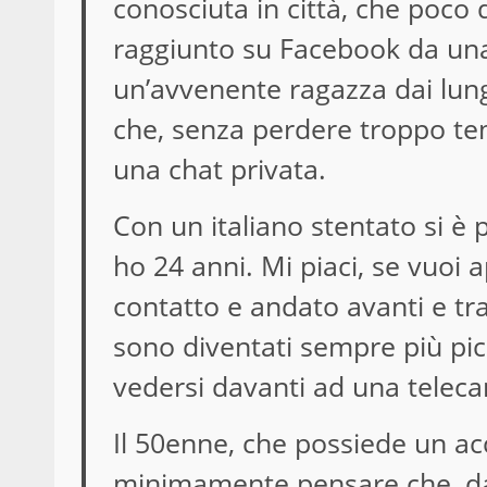
conosciuta in città, che poco 
raggiunto su Facebook da una r
un’avvenente ragazza dai lungh
che, senza perdere troppo tem
una chat privata.
Con un italiano stentato si è 
ho 24 anni. Mi piaci, se vuoi 
contatto e andato avanti e tr
sono diventati sempre più picc
vedersi davanti ad una telec
Il 50enne, che possiede un a
minimamente pensare che, da 