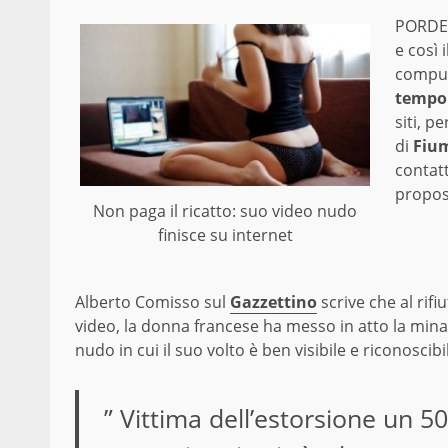
PORDEN
e così 
compute
tempo
siti, p
di
Fiu
contat
propost
Non paga il ricatto: suo video nudo
finisce su internet
Alberto Comisso sul
Gazzettino
scrive che al rif
video, la donna francese ha messo in atto la minac
nudo in cui il suo volto è ben visibile e riconoscibi
” Vittima dell’estorsione un 