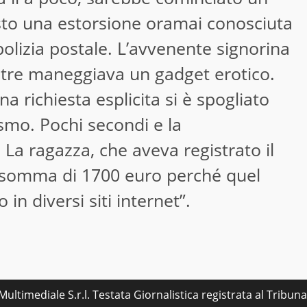
sto una estorsione oramai conosciuta
 polizia postale. L’avvenente signorina
ntre maneggiava un gadget erotico.
 richiesta esplicita si è spogliato
ismo. Pochi secondi e la
 La ragazza, che aveva registrato il
la somma di 1700 euro perché quel
in diversi siti internet”.
ultimediale S.r.l. Testata Giornalistica registrata al Tribu