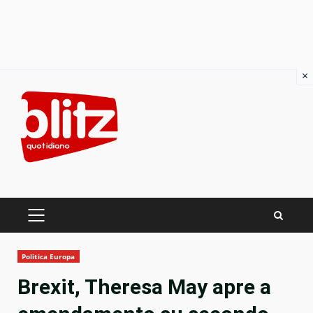
×
Skip
to
content
PRIMARY
MENU
Politica Europa
Brexit, Theresa May apre a