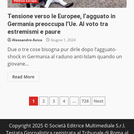
Politica Europa
Tensione verso le Europee, l’agguato in
Germania preoccupa l’Ue. Al voto tra
estremismi e paure
Alessandro Avico
Giugno 1, 2024
Due o tre cose bisogna pur dirle dopo l’agguato-
shock in Germania al raduno anti-Islam quando un
giovane...
Read More
Paginazione
1
2
3
4
…
728
Next
degli
articoli
Copyright 2025 © Società Editrice Multimediale S.r.l.
Testata Giornalistica registrata al Tribunale di Roma al