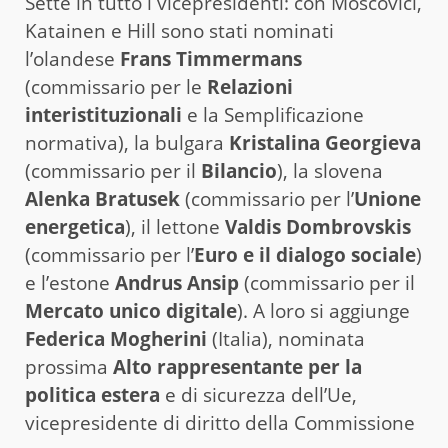
Sette in tutto i vicepresidenti: con Moscovici,
Katainen e Hill sono stati nominati
l’olandese
Frans Timmermans
(commissario per le
Relazioni
interistituzionali
e la Semplificazione
normativa), la bulgara
Kristalina Georgieva
(commissario per il
Bilancio
), la slovena
Alenka Bratusek
(commissario per l’
Unione
energetica
), il lettone
Valdis Dombrovskis
(commissario per l’
Euro e il dialogo sociale
)
e l’estone
Andrus Ansip
(commissario per il
Mercato unico digitale
). A loro si aggiunge
Federica Mogherini
(Italia), nominata
prossima
Alto rappresentante per la
politica estera
e di sicurezza dell’Ue,
vicepresidente di diritto della Commissione