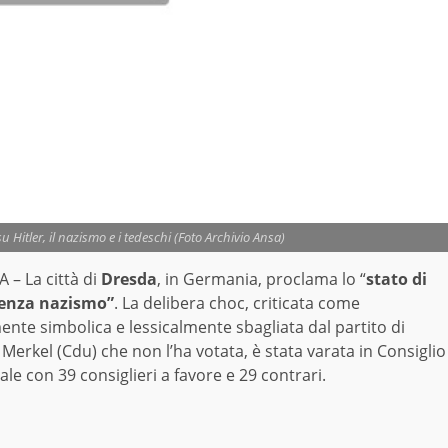
 Hitler, il nazismo e i tedeschi (Foto Archivio Ansa)
 – La città di
Dresda
, in Germania, proclama lo “
stato di
enza nazismo”
. La delibera choc, criticata come
nte simbolica e lessicalmente sbagliata dal partito di
Merkel (Cdu) che non l’ha votata, è stata varata in Consiglio
e con 39 consiglieri a favore e 29 contrari.