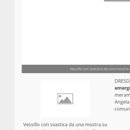
Vessillo con svastica da una mostra su
DRESDA
emerg
merame
Angela 
comunal
Vessillo con svastica da una mostra su