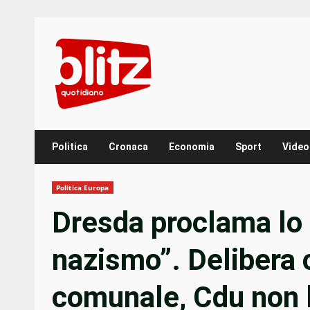
Skip
to
content
Politica
Cronaca
Economia
Sport
Video
Politica Europa
Dresda proclama lo 
nazismo”. Delibera 
comunale, Cdu non 