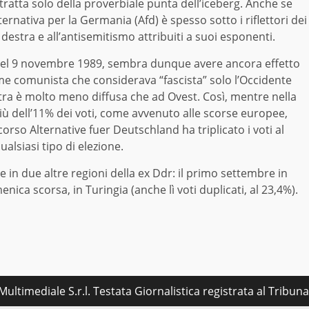
i tratta solo della proverbiale punta dell’iceberg. Anche se
ernativa per la Germania (Afd) è spesso sotto i riflettori dei
 destra e all’antisemitismo attribuiti a suoi esponenti.
o del 9 novembre 1989, sembra dunque avere ancora effetto
me comunista che considerava “fascista” solo l’Occidente
estra è molto meno diffusa che ad Ovest. Così, mentre nella
iù dell’11% dei voti, come avvenuto alle scorse europee,
orso Alternative fuer Deutschland ha triplicato i voti al
alsiasi tipo di elezione.
e in due altre regioni della ex Ddr: il primo settembre in
a scorsa, in Turingia (anche lì voti duplicati, al 23,4%).
ultimediale S.r.l. Testata Giornalistica registrata al Tribu