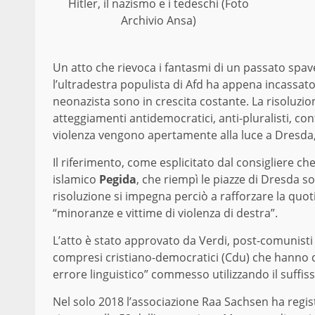
Hitler, il nazismo e i tedeschi (Foto
Archivio Ansa)
Un atto che rievoca i fantasmi di un passato spave
l’ultradestra populista di Afd ha appena incassato
neonazista sono in crescita costante. La risoluzion
atteggiamenti antidemocratici, anti-pluralisti, con
violenza vengono apertamente alla luce a Dresda,
Il riferimento, come esplicitato dal consigliere c
islamico
Pegida
, che riempì le piazze di Dresda so
risoluzione si impegna perciò a rafforzare la quo
“minoranze e vittime di violenza di destra”.
L’atto è stato approvato da Verdi, post-comunisti (
compresi cristiano-democratici (Cdu) che hanno d
errore linguistico” commesso utilizzando il suffiss
Nel solo 2018 l’associazione Raa Sachsen ha regis