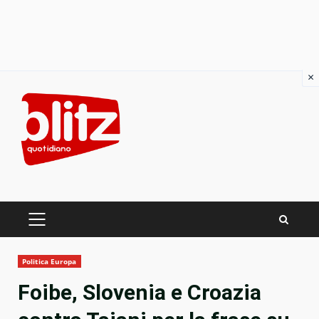
×
Skip
to
content
PRIMARY
MENU
Politica Europa
Foibe, Slovenia e Croazia