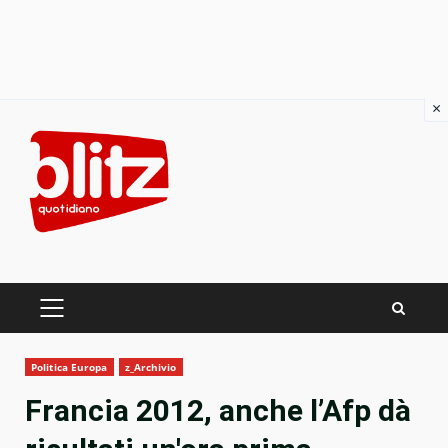
×
Skip
to
content
PRIMARY
MENU
Politica Europa
z_Archivio
Francia 2012, anche l’Afp dà